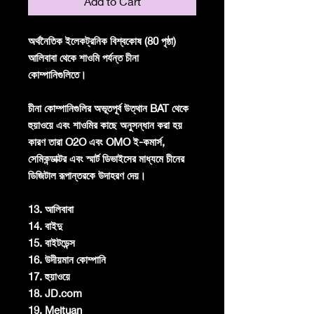
Add to Cart
অর্থনৈতিক ইলেকট্রনিক বিশ্বকোষ (80 পৃষ্ঠা)
আলিবাবা থেকে শাওমি পর্যন্ত চীনা
কোম্পানিগুলিতে।
চীনা কোম্পানিগুলির অভূতপূর্ব উত্থান BAT থেকে
হুয়াওয়ে এবং শাওমির কাছে অনুসন্ধান করা হয়
কারণ তারা O2O এবং OMO ই-কমার্স,
সেমিকন্ডাক্টর এবং স্মার্ট ডিভাইসের মাধ্যমে চীনের
ডিজিটাল রূপান্তরকে উদাহরণ দেয়।
13. আলিবাবা
14. বাইদু
15. বাইটডেন্স
16. উদীয়মান কোম্পানি
17. হুয়াওয়ে
18. JD.com
19. Meituan