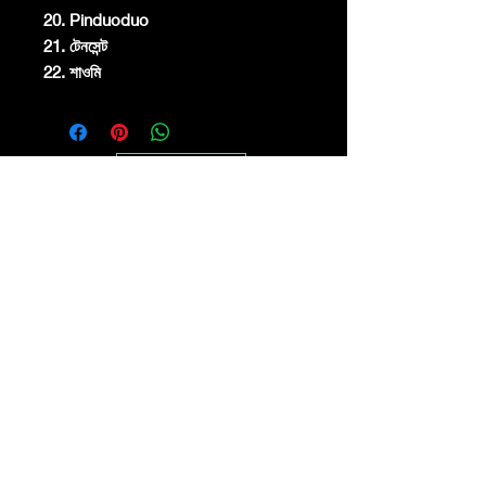
20. Pinduoduo
21. টেনসেন্ট
22. শাওমি
JOIN US
Digital Dragon Dynasty Ltd offers a
30-day credit/debit card full refund
guarantee for all product purchases
© 2023 সাইটের নাম অনুসারে।
গর্বিতভাবে
Wix.com
দিয়ে তৈরি
(Accessibility Statement)
(Privacy Policy
)
(Cookie Policy
)
(Terms and Conditions
)