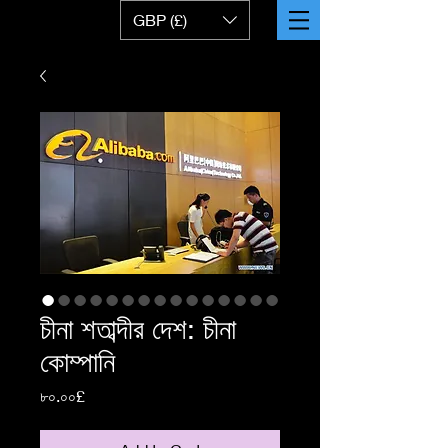
GBP (£)
চীনা শতাব্দীর দেশ: চীনা
কোম্পানি
Price
৮০.০০£