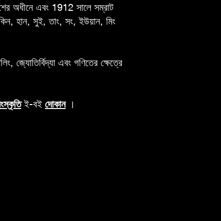
বংশের অধীনে এবং 1912 সালে সম্রাট
িন, হান, সুই, তাং, সং, ইউয়ান, মিং
ং, জ্যোতির্বিদ্যা এবং গণিতের ক্ষেত্রে
ংস্কৃতি
ই-বই
দোকান
।