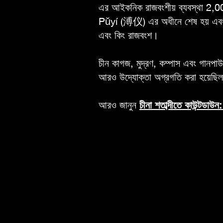
এর আইকনিক রাজবংশীয় ব্যবস্থা 2,000
Pǔyí (溥仪) এর অধীনে শেষ হয় এবং বিশে
এবং কিং রাজবংশ।
চীন কাগজ, মুদ্রণ, কম্পাস এবং গানপাউড
আরও উদ্যোক্তা অগ্রগতি করা হয়েছিল 
আরও জানুন
চীনা শতাব্দীতে কাউন্টডাউ