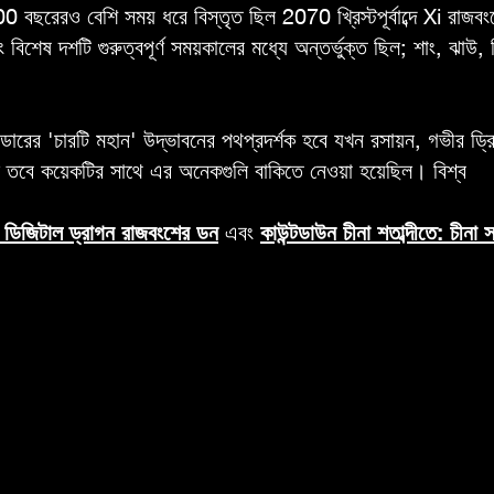
 বছরেরও বেশি সময় ধরে বিস্তৃত ছিল 2070 খ্রিস্টপূর্বাব্দে Xi রাজ
ষ দশটি গুরুত্বপূর্ণ সময়কালের মধ্যে অন্তর্ভুক্ত ছিল; শাং, ঝাউ, ক
ারের 'চারটি মহান' উদ্ভাবনের পথপ্রদর্শক হবে যখন রসায়ন, গভীর ড্রিলি
তবে কয়েকটির সাথে এর অনেকগুলি বাকিতে নেওয়া হয়েছিল। বিশ্ব
ন: ডিজিটাল ড্রাগন রাজবংশের ডন
এবং
কাউন্টডাউন চীনা শতাব্দীতে: চীনা স