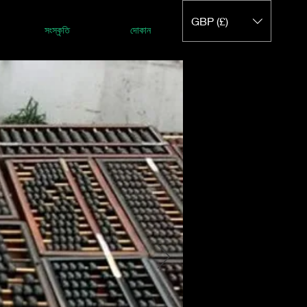
GBP (£)
সংস্কৃতি
দোকান