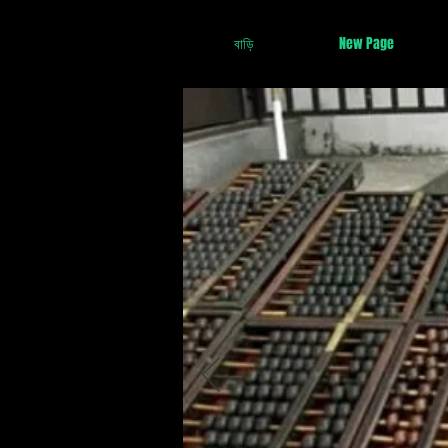
বাড়ি
New Page