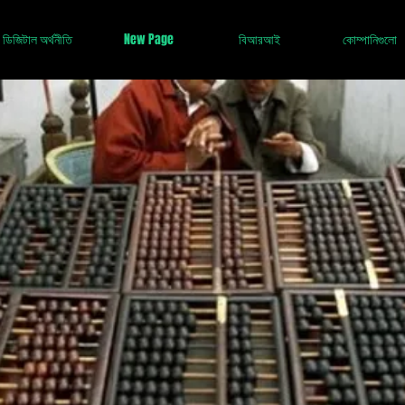
ডিজিটাল অর্থনীতি
New Page
বিআরআই
কোম্পানিগুলো