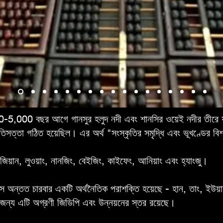
000-5,000 বছর আগে গানসুর হলুদ নদী এবং শানসির ওয়েই নদীর তীরে যখ
্তা গঠিত হয়েছিল। এর অর্থ "সংস্কৃতির সমৃদ্ধি এবং ভূখণ্ডের ব
জিয়ান, লুওয়াং, নানজিং, বেইজিং, কাইফেং, আনিয়াং এবং হ্যাংজু।
 অন্তত চারবার একটি অর্থনৈতিক পরাশক্তি হয়েছে - হান, তাং, ইউয়
র জন্য এটি অগ্রণী জিডিপি এবং উন্নয়নের স্তর রয়েছে।