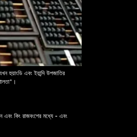
ন হুয়াংডি এবং ইয়ান্দি উপজাতির
িশালতা"।
ান এবং কিং রাজবংশের মধ্যে - এবং