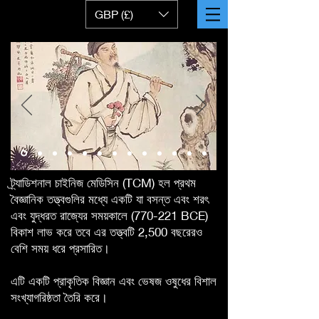
GBP (£)
ট্র্যাডিশনাল চাইনিজ মেডিসিন (TCM) হল প্রথম
বৈজ্ঞানিক তত্ত্বগুলির মধ্যে একটি যা বসন্ত এবং শরৎ
এবং যুদ্ধরত রাজ্যের সময়কালে (770-221 BCE)
বিকাশ লাভ করে তবে এর তত্ত্বটি 2,500 বছরেরও
বেশি সময় ধরে প্রসারিত।
এটি একটি প্রাকৃতিক বিজ্ঞান এবং ভেষজ ওষুধের বিশাল
সংখ্যাগরিষ্ঠতা তৈরি করে।