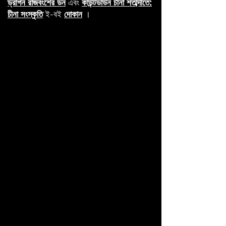
ড্রাগন রাজবংশের ডন
এবং
কাউন্টডাউন চীনা শতাব্দীতে:
চীনা সংস্কৃতি
ই-বই
দোকান
।