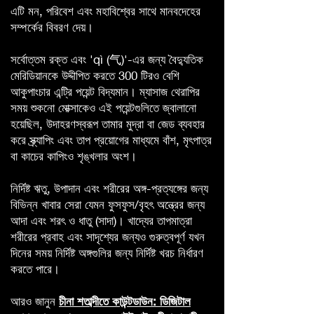
এটি মন, পরিবেশ এবং মহাবিশ্বের সাথে মানবদেহের
সম্পর্কের বিবরণ দেয়।
সর্বোত্তম রক্ত এবং 'qì (气)'-এর জন্য বৈদ্যুতিক
মেরিডিয়ানকে উদ্দীপিত করতে 300 টিরও বেশি
আকুপাংচার এন্ট্রি পয়েন্ট বিদ্যমান। ম্যাসাজ থেরাপির
সময় শুকনো মোক্সাকেও এই পয়েন্টগুলিতে জ্বালানো
হয়েছিল, উদাহরণস্বরূপ তামার মুদ্রা বা জেড ব্যবহার
করে স্ক্র্যাপিং এবং তাপ প্রয়োগের মাধ্যমে বাঁশ, মৃৎপাত্র
বা কাচের কাপিংও শৃঙ্খলার অংশ।
নির্দিষ্ট ঋতু, উপাদান এবং শরীরের অঙ্গ-প্রত্যঙ্গের জন্য
বিভিন্ন খাবার সেরা যেমন ফুসফুস/বৃহৎ অন্ত্রের জন্য
আদা এবং শরৎ ও ধাতু (সাদা)। খাদ্যের তাপমাত্রা
শরীরের প্রবাহ এবং সাদৃশ্যের জন্যও গুরুত্বপূর্ণ যখন
দিনের সময় নির্দিষ্ট অঙ্গগুলির জন্য নির্দিষ্ট খরচ নির্ধারণ
করতে পারে।
আরও জানুন
চীনা শতাব্দীতে কাউন্টডাউন: ডিজিটাল