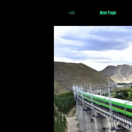
বাড়ি
New Page
সর্বশেষ 2029 সালে চীন এই দ
পৌঁছানো
কারণে
চাইনিজ
চতু
চীনের অর্থনৈতিক রূপান্তর
এর জিডিপি দ্বারা পরিষ্কার
জিং-জিন-জি, ইয়াংজি রিভার 
দেওয়া হবে যখন এর গ্রামীণ
ডিজিটাইজেশন
এবং
অব
উদাহরণস্বরূপ
।
1.
এআই
2.
ড্রোন
3.
নবায়নযোগ্য
4.
রোবোটিক্স
5.
স্পেস প্রোগ্রাম
6.
খেলাধুলা
7.
5G