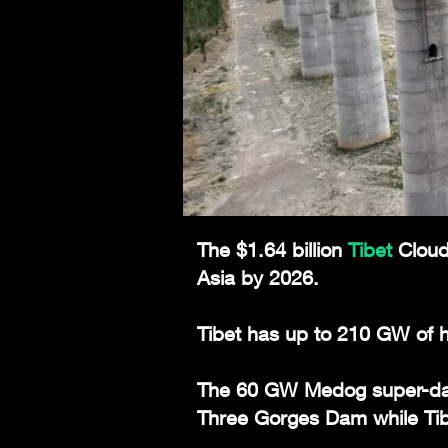
The $1.64 billion
Tibet
Cloud
Asia by 2026.
Tibet has up to 210 GW of 
The 60 GW Medog super-dam wi
Three Gorges Dam while Tibe