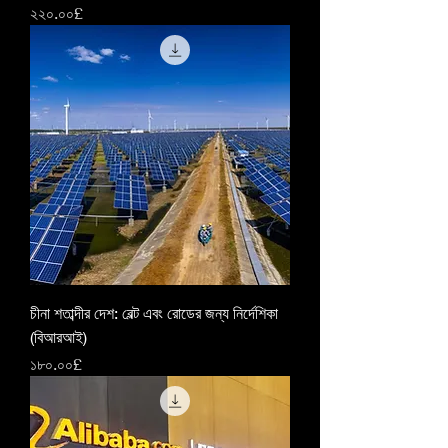
Price
২২০.০০£
চীনা শতাব্দীর দেশ: বেল্ট এবং রোডের জন্য নির্দেশিকা
(বিআরআই)
Price
১৮০.০০£