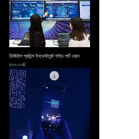
ডিজিটাল প্রভিন্স ইনভেস্টমেন্ট গাইড পার্ট ওয়ান
Price
৫০০.০০£