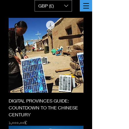
GBP (£)
DIGITAL PROVINCES GUIDE:
COUNTDOWN TO THE CHINESE
CENTURY
Price
১,০০০.০০£