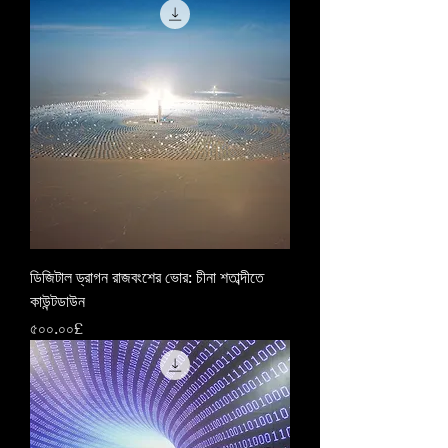
ডিজিটাল ড্রাগন রাজবংশের ভোর: চীনা শতাব্দীতে
কাউন্টডাউন
Price
৫০০.০০£