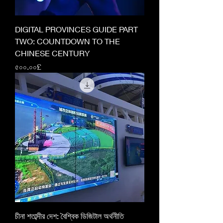
DIGITAL PROVINCES GUIDE PART
TWO: COUNTDOWN TO THE
CHINESE CENTURY
Price
৫০০.০০£
চীনা শতাব্দীর দেশ: বৈশ্বিক ডিজিটাল অর্থনীতি