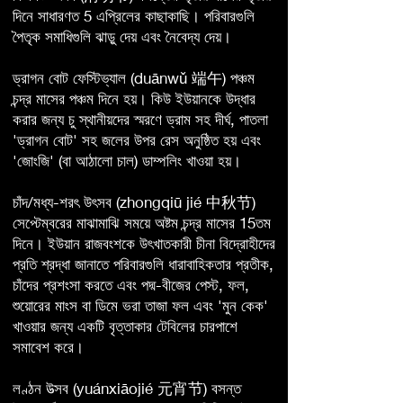
দিনে সাধারণত 5 এপ্রিলের কাছাকাছি। পরিবারগুলি
পৈতৃক সমাধিগুলি ঝাড়ু দেয় এবং নৈবেদ্য দেয়।
ড্রাগন বোট ফেস্টিভ্যাল (duānwǔ 端午) পঞ্চম
চন্দ্র মাসের পঞ্চম দিনে হয়। কিউ ইউয়ানকে উদ্ধার
করার জন্য চু স্থানীয়দের স্মরণে ড্রাম সহ দীর্ঘ, পাতলা
'ড্রাগন বোট' সহ জলের উপর রেস অনুষ্ঠিত হয় এবং
'জোংজি' (বা আঠালো চাল) ডাম্পলিং খাওয়া হয়।
চাঁদ/মধ্য-শরৎ উৎসব (zhongqiū jié 中秋节)
সেপ্টেম্বরের মাঝামাঝি সময়ে অষ্টম চন্দ্র মাসের 15তম
দিনে। ইউয়ান রাজবংশকে উৎখাতকারী চীনা বিদ্রোহীদের
প্রতি শ্রদ্ধা জানাতে পরিবারগুলি ধারাবাহিকতার প্রতীক,
চাঁদের প্রশংসা করতে এবং পদ্ম-বীজের পেস্ট, ফল,
শুয়োরের মাংস বা ডিমে ভরা তাজা ফল এবং 'মুন কেক'
খাওয়ার জন্য একটি বৃত্তাকার টেবিলের চারপাশে
সমাবেশ করে।
লণ্ঠন উত্সব (yuánxiāojié 元宵节) বসন্ত