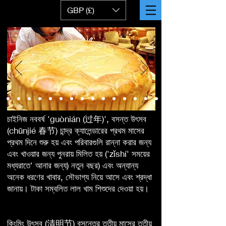
GBP (£)
চাইনিজ নববর্ষ 'guònián (过年)', বসন্ত উৎসব
(chūnjié 春节) চান্দ্র ক্যালেন্ডারের প্রথম মাসের
প্রথম দিনে শুরু হয় এবং পরিবারগুলি রান্না করার জন্য
এবং খাওয়ার জন্য পুনরায় মিলিত হয় ('zǐshí' সময়ের
মধ্যরাতে' আনার জন্য) নতুন বছর) এবং অন্যান্য
অনেক ধরণের খাবার, সৌভাগ্য নিয়ে আসে এবং শ্রদ্ধা
জানায়। টাকা সম্বলিত লাল খাম শিশুদের দেওয়া হয়।
কিংমিং উৎসব (清明节) বসন্তের তৃতীয় মাসের তৃতীয়