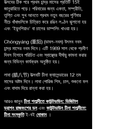
উত্সবের ঠিক পরে প্রথম চান্দ্র মাসের প্রতিটি 15ই
জানুয়ারিতে পড়ে। পরিবারের জন্য একতা, সম্প্রীতি,
তৃপ্তি এবং সুখ আনতে প্রথম নতুন বছরের পূর্ণিমার
নীচে ধাঁধাগুলিকে চিত্রিত করে রঙিন লণ্ঠন ঝুলানো হয়
এবং 'ইয়ুনশিয়াও' বা চালের ডাম্পলিং খাওয়া হয়।
Chóngyáng (重阳) (ডাবল-নবম) উৎসব নবম
চান্দ্র মাসের নবম দিনে। এটি 1989 সাল থেকে প্রবীণ
দিবস হিসাবে পরিচিত এবং স্বাস্থ্যের দীর্ঘায়ু কামনা করার
জন্য বিভিন্ন কার্যক্রম অনুষ্ঠিত হয়।
লাবা (腊八节) উত্সবটি চীনা ক্যালেন্ডারের 12 তম
মাসের অষ্টম দিনে। লাবা পোরিজ শিম, চাল, শুকনো ফল
এবং বাদাম দিয়ে রান্না করা হয়।
আরও জানুন
চীনা শতাব্দীতে কাউন্টডাউন: ডিজিটাল
ড্রাগন রাজবংশের ডন
এবং
কাউন্টডাউন চীনা শতাব্দীতে:
চীনা সংস্কৃতি
ই-বই
দোকান
।