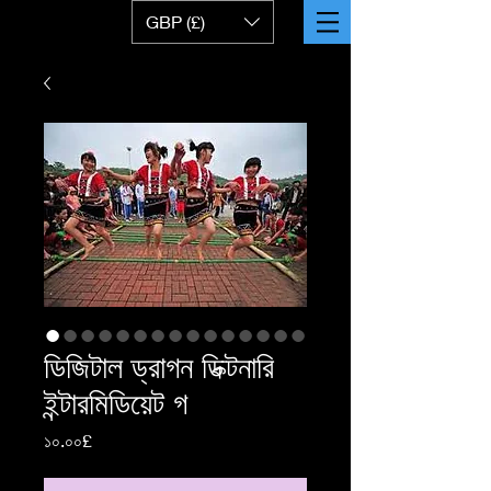
GBP (£)
ডিজিটাল ড্রাগন ডিক্টনারি
ইন্টারমিডিয়েট গ
Price
১০.০০£