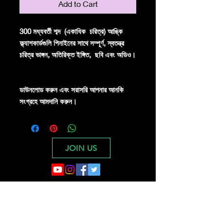
Add to Cart
300 মধ্যবর্তী শব্দ
(একাধিক
চরিত্র) আঙ্কি
ফ্ল্যাশকার্ডগুলি পিনাইনের সাথে সম্পূর্ণ, স্বতন্ত্র
চরিত্র ভাঙ্গন, অতিরিক্ত ইঙ্গিত,
ছবি এবং অডিও।
ডাউনলোড করুন এবং সরাসরি আপনার আনকি
সংগ্রহে আমদানি করুন।
JOIN US
Digital Dragon Dynasty Ltd offers a
30-day credit/debit card full refund
guarantee for all product purchases