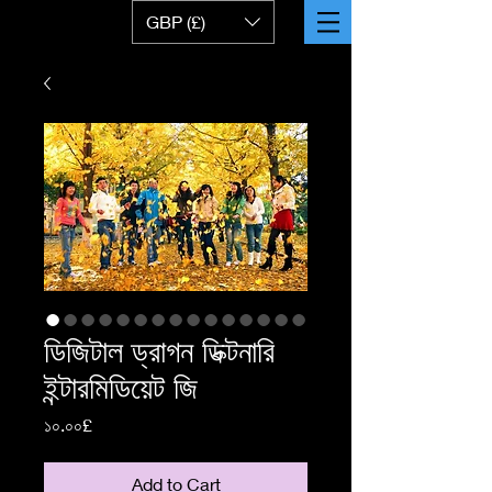
GBP (£)
ডিজিটাল ড্রাগন ডিক্টনারি
ইন্টারমিডিয়েট জি
Price
১০.০০£
Add to Cart