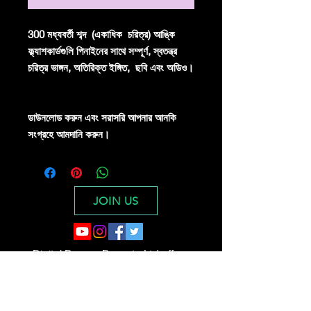
300 মধ্যবর্তী শব্দ
(একাধিক
চরিত্র) আঙ্কি
ফ্ল্যাশকার্ডগুলি পিনাইনের সাথে সম্পূর্ণ, স্বতন্ত্র
চরিত্র ভাঙ্গন, অতিরিক্ত ইঙ্গিত,
ছবি এবং অডিও।
ডাউনলোড করুন এবং সরাসরি আপনার আনকি
সংগ্রহে আমদানি করুন।
JOIN US
Digital Dragon Dynasty Ltd offers a
30-day credit/debit card full refund
guarantee for all product purchases
© 2023 সাইটের নাম অনুসারে।
গর্বিতভাবে